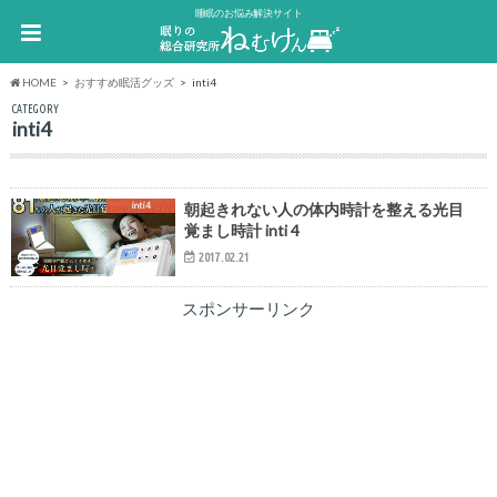
睡眠のお悩み解決サイト
HOME
おすすめ眠活グッズ
inti4
CATEGORY
inti4
inti4
朝起きれない人の体内時計を整える光目
覚まし時計 inti 4
2017.02.21
スポンサーリンク