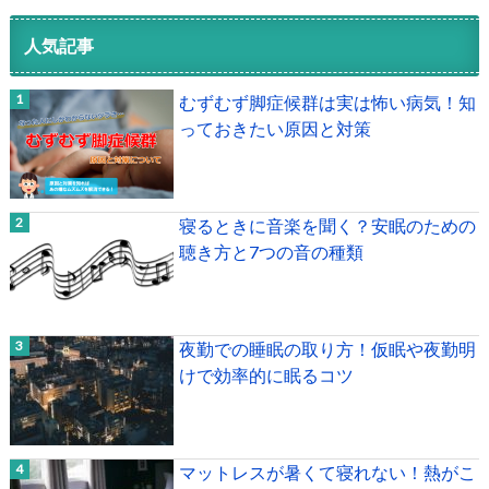
人気記事
むずむず脚症候群は実は怖い病気！知
っておきたい原因と対策
寝るときに音楽を聞く？安眠のための
聴き方と7つの音の種類
夜勤での睡眠の取り方！仮眠や夜勤明
けで効率的に眠るコツ
マットレスが暑くて寝れない！熱がこ